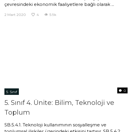
çevresindeki ekonomik faaliyetlere bağlı olarak ...
2 Mart 2020
4
5.9k
0
5. Sınıf
5. Sınıf 4. Ünite: Bilim, Teknoloji ve
Toplum
SB.5.4.1. Teknoloji kullanımının sosyalleşme ve
toplumsal ilişkiler üzerindeki etkisini tartışır. SB.5.4.2.