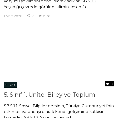
yeryüzü şekillerini genel olarak açıklar. SB.5.3.2.
Yaşadığı çevrede görülen iklimin, insan fa...
1 Mart 2020
7
8.7k
0
5. Sınıf
5. Sınıf 1. Ünite: Birey ve Toplum
SB.5.1.1. Sosyal Bilgiler dersinin, Türkiye Cumhuriyeti’nin
etkin bir vatandaşı olarak kendi gelişimine katkısını
fark eder. SB.5.1.2. Yakın çevresind...