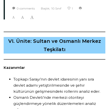
0
comments
Başlık;
10.Sınıf
1
VI. Ünite: Sultan ve Osmanlı Merkez
Teşkilatı
Kazanımlar
Topkapı Sarayı’nın devlet idaresinin yanı sıra
devlet adamı yetiştirilmesinde ve şehir
kültürünün gelişmesindeki rollerini analiz eder.
Osmanlı Devleti’nde merkezi otoriteyi
güçlendirmeye yönelik düzenlemeleri analiz