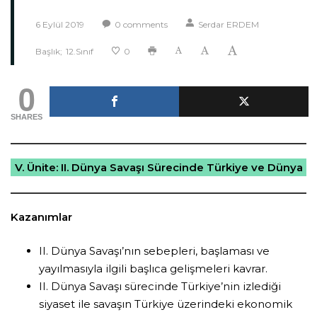
6 Eylül 2019
0
comments
Serdar ERDEM
Başlık;
12.Sınıf
0
0
SHARES
V. Ünite: II. Dünya Savaşı Sürecinde Türkiye ve Dünya
Kazanımlar
II. Dünya Savaşı’nın sebepleri, başlaması ve
yayılmasıyla ilgili başlıca gelişmeleri kavrar.
II. Dünya Savaşı sürecinde Türkiye’nin izlediği
siyaset ile savaşın Türkiye üzerindeki ekonomik