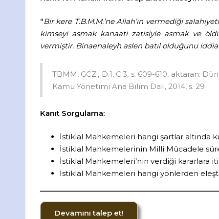
“
Bir kere T.B.M.M.’ne Allah’ın vermediği salahiye
kimseyi asmak kanaati zatisiyle asmak ve öldü
vermiştir. Binaenaleyh aslen batıl olduğunu iddia
TBMM, GCZ., D.1, C.3, s. 609-610, aktaran: Dün
Kamu Yönetimi Ana Bilim Dalı, 2014, s. 29
Kanıt Sorgulama:
İstiklal Mahkemeleri hangi şartlar altında 
İstiklal Mahkemelerinin Milli Mücadele süre
İstiklal Mahkemeleri’nin verdiği kararlara i
İstiklal Mahkemeleri hangi yönlerden eleşti