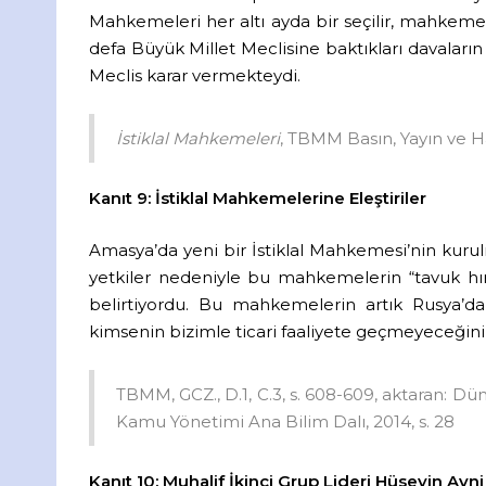
Mahkemeleri her altı ayda bir seçilir, mahkeme ü
defa Büyük Millet Meclisine baktıkları davaları
Meclis karar vermekteydi.
İstiklal Mahkemeleri
, TBMM Basın, Yayın ve Hal
Kanıt 9: İstiklal Mahkemelerine Eleştiriler
Amasya’da yeni bir İstiklal Mahkemesi’nin kur
yetkiler nedeniyle bu mahkemelerin “tavuk hırsı
belirtiyordu. Bu mahkemelerin artık Rusya’da
kimsenin bizimle ticari faaliyete geçmeyeceğini
TBMM, GCZ., D.1, C.3, s. 608-609, aktaran: Dün
Kamu Yönetimi Ana Bilim Dalı, 2014, s. 28
Kanıt 10:
Muhalif İkinci Grup Lideri Hüseyin Avni 