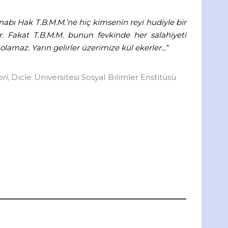
nabı Hak T.B.M.M.’ne hiç kimsenin reyi hudiyle bir
. Fakat T.B.M.M. bunun fevkinde her salahiyeti
lamaz. Yarın gelirler üzerimize kül ekerler…
“
ri
, Dicle Üniversitesi Sosyal Bilimler Enstitüsü