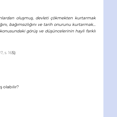
sanlardan oluşmuş, devleti çökmekten kurtarmak
ını, bağımsızlığını ve tarih onurunu kurtarmak…
 konusundaki görüş ve düşüncelerinin hayli farklı
, s. 16
5)
 olabilir?