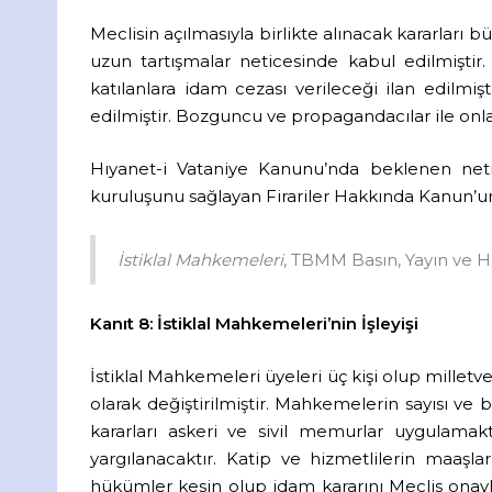
Meclisin açılmasıyla birlikte alınacak kararları
uzun tartışmalar neticesinde kabul edilmiştir
katılanlara idam cezası verileceği ilan edilm
edilmiştir. Bozguncu ve propagandacılar ile onl
Hıyanet-i Vataniye Kanunu’nda beklenen net
kuruluşunu sağlayan Firariler Hakkında Kanun’u
İstiklal Mahkemeleri
, TBMM Basın, Yayın ve Hal
Kanıt 8: İstiklal Mahkemeleri’nin İşleyişi
İstiklal Mahkemeleri üyeleri üç kişi olup milletve
olarak değiştirilmiştir. Mahkemelerin sayısı ve b
kararları askeri ve sivil memurlar uygulamak
yargılanacaktır. Katip ve hizmetlilerin maaşl
hükümler kesin olup idam kararını Meclis onaylama