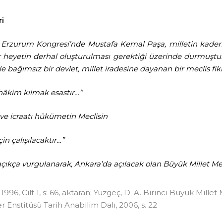
ri
 Erzurum Kongresi’nde Mustafa Kemal Paşa, milletin kader
r heyetin derhal oluşturulması gerektiği üzerinde durmuştur. 
le bağımsız bir devlet, millet iradesine dayanan bir meclis fik
i hâkim kılmak esastır…’’
 ve icraatı hükümetin Meclisin
n çalışılacaktır…”
çıkça vurgulanarak, Ankara’da açılacak olan Büyük Millet Mec
1996, Cilt 1, s: 66, aktaran; Yüzgeç, D. A. Birinci Büyük Millet
 Enstitüsü Tarih Anabilim Dalı, 2006, s. 22