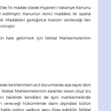
1920’de 14 madde olarak Hıyanet-i Vataniye Kanunu
 edilmiştir. Kanunun ikinci maddesi ile isyana
 46. Maddeleri gereğince hüküm verileceği ilan
nmıştır.
 hale getirmek için İstiklal Mahkemelerinin
larak belirlenirken acil durumlarda aza sayısı dört
r. İstiklal Mahkemelerinin kararları kesin olup bu
kleri takdirde kendileri de aynı mahkemelerde
rinin vereceği hükümlerde idam dışındaki bütün
kkı yoktur, sadece savcı itiraz edebilir. İstiklal