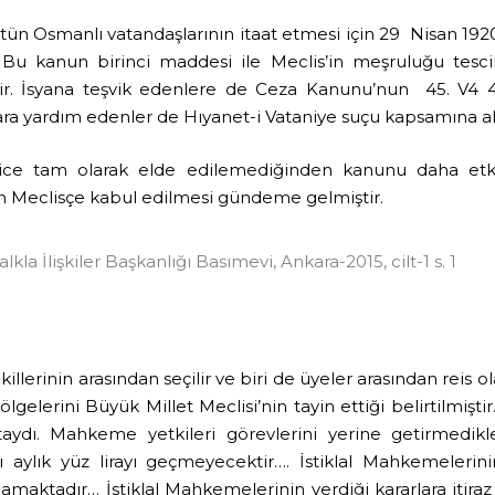
 bütün Osmanlı vatandaşlarının itaat etmesi için 29 Nisan 
. Bu kanun birinci maddesi ile Meclis’in meşruluğu tescil
iştir. İsyana teşvik edenlere de Ceza Kanunu’nun 45. V4
ara yardım edenler de Hıyanet-i Vataniye suçu kapsamına alı
ice tam olarak elde edilemediğinden kanunu daha etkin
n Meclisçe kabul edilmesi gündeme gelmiştir.
kla İlişkiler Başkanlığı Basımevi, Ankara-2015, cilt-1 s. 1
killerinin arasından seçilir ve biri de üyeler arasından reis o
ölgelerini Büyük Millet Meclisi’nin tayin ettiği belirtilmişti
taydı. Mahkeme yetkileri görevlerini yerine getirmedi
arı aylık yüz lirayı geçmeyecektir…. İstiklal Mahkemele
ktadır… İstiklal Mahkemelerinin verdiği kararlara itiraz ha