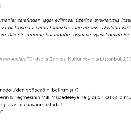
i
şmanlar tarafından işgal edilmesi üzerine ayaklanmış in
vardı: Düşmanı vatan topraklarından atmak… Devletin varlığ
inin, ülkenin muhtaç bulunduğu sosyal ve siyasal devrimler
i’nin Anıları
, Türkiye İş Bankası Kültür Yayınları, İstanbul, 2007
nadolu’dan doğacağını belirtmiştir?
rin birleşmesinin Milli Mücadeleye ne gibi bir katkısı olmuş
angi esaslara dayanmaktadır?
i?