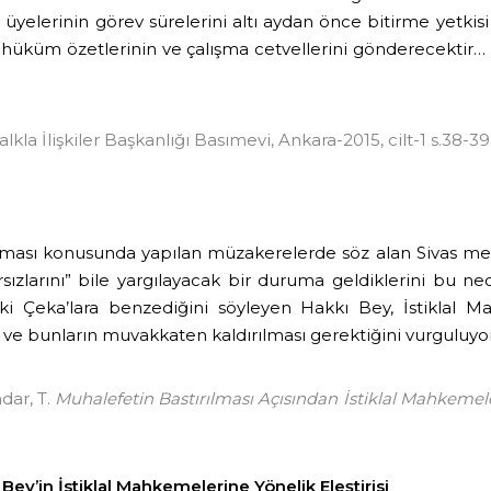
yelerinin görev sürelerini altı aydan önce bitirme yetkisi
n hüküm özetlerinin ve çalışma cetvellerini gönderecektir…
kla İlişkiler Başkanlığı Basımevi, Ankara-2015, cilt-1 s.38-39
ulması konusunda yapılan müzakerelerde söz alan Sivas me
zlarını” bile yargılayacak bir duruma geldiklerini bu neden
ki Çeka’lara benzediğini söyleyen Hakkı Bey, İstiklal
 ve bunların muvakkaten kaldırılması gerektiğini vurguluyo
dar, T.
Muhalefetin Bastırılması Açısından İstiklal Mahkemel
Bey’in İstiklal Mahkemelerine Yönelik Eleştirisi