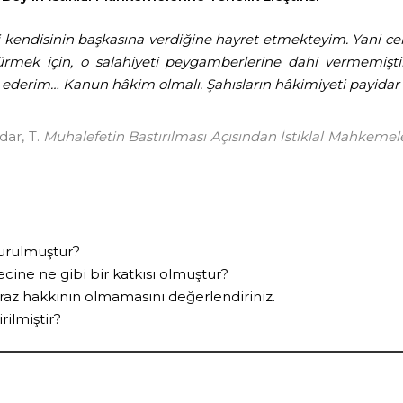
ti kendisinin başkasına verdiğine hayret etmekteyim. Yani ce
rmek için, o salahiyeti peygamberlerine dahi vermemiştir
 ederim… Kanun hâkim olmalı. Şahısların hâkimiyeti payidar o
dar, T.
Muhalefetin Bastırılması Açısından İstiklal Mahkemele
kurulmuştur?
cine ne gibi bir katkısı olmuştur?
tiraz hakkının olmamasını değerlendiriniz.
rilmiştir?