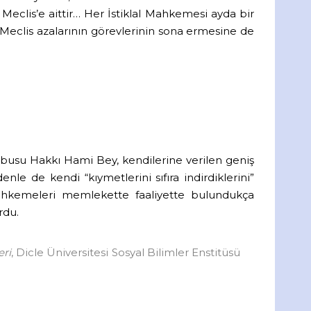
 Meclis’e aittir… Her İstiklal Mahkemesi ayda bir
 Meclis azalarının görevlerinin sona ermesine de
busu Hakkı Hami Bey, kendilerine verilen geniş
le de kendi “kıymetlerini sıfıra indirdiklerini”
 Mahkemeleri memlekette faaliyette bulundukça
rdu.
eri
, Dicle Üniversitesi Sosyal Bilimler Enstitüsü