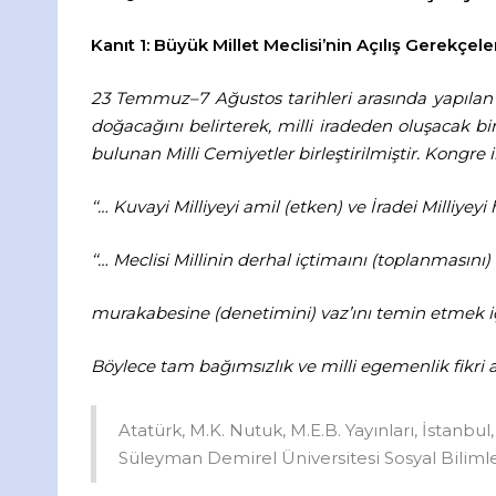
Kanıt 1: Büyük Millet Meclisi’nin Açılış Gerekçele
23 Temmuz–7 Ağustos tarihleri arasında yapılan
doğacağını belirterek, milli iradeden oluşacak bi
bulunan Milli Cemiyetler birleştirilmiştir. Kongre i
‘‘… Kuvayi Milliyeyi amil (etken) ve İradei Milliyey
‘‘… Meclisi Millinin derhal içtimaını (toplanmasını)
murakabesine (denetimini) vaz’ını temin etmek içi
Böylece tam bağımsızlık ve milli egemenlik fikri a
Atatürk, M.K. Nutuk, M.E.B. Yayınları, İstanbul, 
Süleyman Demirel Üniversitesi Sosyal Bilimler