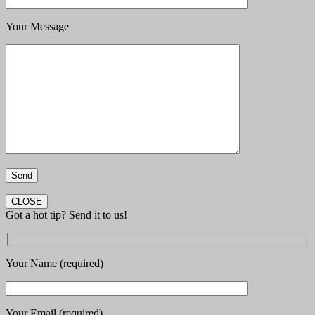
Your Message
CLOSE
Got a hot tip? Send it to us!
Your Name (required)
Your Email (required)