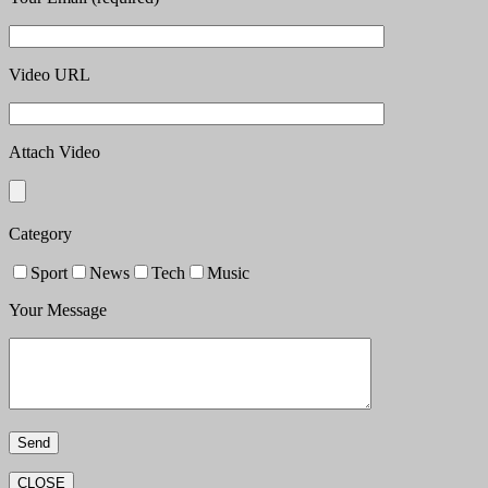
Video URL
Attach Video
Category
Sport
News
Tech
Music
Your Message
CLOSE