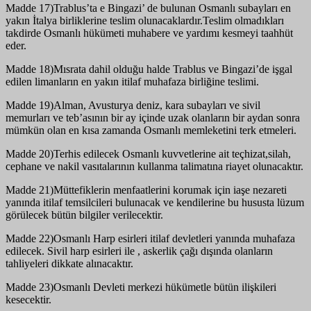
Madde 17)Trablus’ta e Bingazi’ de bulunan Osmanlı subayları en
yakın İtalya birliklerine teslim olunacaklardır.Teslim olmadıkları
takdirde Osmanlı hükümeti muhabere ve yardımı kesmeyi taahhüt
eder.
Madde 18)Mısrata dahil olduğu halde Trablus ve Bingazi’de işgal
edilen limanların en yakın itilaf muhafaza birliğine teslimi.
Madde 19)Alman, Avusturya deniz, kara subayları ve sivil
memurları ve teb’asının bir ay içinde uzak olanların bir aydan sonra
mümkün olan en kısa zamanda Osmanlı memleketini terk etmeleri.
Madde 20)Terhis edilecek Osmanlı kuvvetlerine ait teçhizat,silah,
cephane ve nakil vasıtalarının kullanma talimatına riayet olunacaktır.
Madde 21)Müttefiklerin menfaatlerini korumak için iaşe nezareti
yanında itilaf temsilcileri bulunacak ve kendilerine bu hususta lüzum
görülecek bütün bilgiler verilecektir.
Madde 22)Osmanlı Harp esirleri itilaf devletleri yanında muhafaza
edilecek. Sivil harp esirleri ile , askerlik çağı dışında olanların
tahliyeleri dikkate alınacaktır.
Madde 23)Osmanlı Devleti merkezi hükümetle bütün ilişkileri
kesecektir.