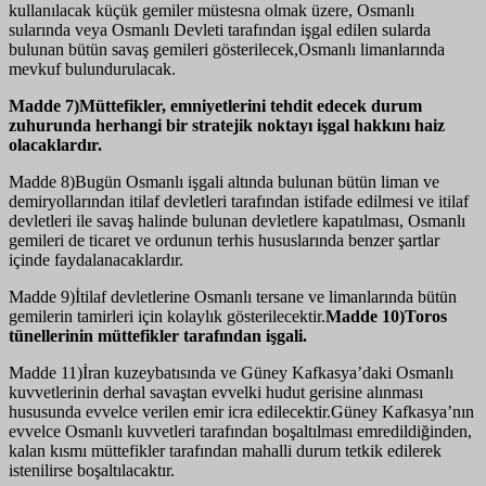
kullanılacak küçük gemiler müstesna olmak üzere, Osmanlı
sularında veya Osmanlı Devleti tarafından işgal edilen sularda
bulunan bütün savaş gemileri gösterilecek,Osmanlı limanlarında
mevkuf bulundurulacak.
Madde 7)Müttefikler, emniyetlerini tehdit edecek durum
zuhurunda herhangi bir stratejik noktayı işgal hakkını haiz
olacaklardır.
Madde 8)Bugün Osmanlı işgali altında bulunan bütün liman ve
demiryollarından itilaf devletleri tarafından istifade edilmesi ve itilaf
devletleri ile savaş halinde bulunan devletlere kapatılması, Osmanlı
gemileri de ticaret ve ordunun terhis hususlarında benzer şartlar
içinde faydalanacaklardır.
Madde 9)İtilaf devletlerine Osmanlı tersane ve limanlarında bütün
gemilerin tamirleri için kolaylık gösterilecektir.
Madde 10)Toros
tünellerinin müttefikler tarafından işgali.
Madde 11)İran kuzeybatısında ve Güney Kafkasya’daki Osmanlı
kuvvetlerinin derhal savaştan evvelki hudut gerisine alınması
hususunda evvelce verilen emir icra edilecektir.Güney Kafkasya’nın
evvelce Osmanlı kuvvetleri tarafından boşaltılması emredildiğinden,
kalan kısmı müttefikler tarafından mahalli durum tetkik edilerek
istenilirse boşaltılacaktır.