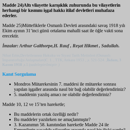
Madde 24)Altı vilayette karışıklık zuhurunda bu vilayetlerin
herhangi bir kısmını işgal hakkı itilaf devletleri muhafaza
ederler.
Madde 25)Müttefiklerle Osmanlı Devleti arasındaki savaş 1918 yılı
Ekim ayının 31’inci günü ortalama mahalli saat ile öğle vakti sona
erecektir.
İmzalar: Arthur Galthorpe,H. Rauf , Reşat Hikmet , Sadullah.
Nihat Erim,Devletlerarası Hukuku ve Siyasi Tarih Metinleri (Osmanlı
İmparatorluğu Anlaşmaları)C. 1. , TTK, Ankara 1953 , ,s. 521-524. ,
İkdam, 3
Kasım 1918
,s.1.(
sadeleştirilmiştir. )
Kanıt Sorgulama
Mondros Mütarekesinin 7. maddesi ile mütareke sonrası
yapılan işgaller arasında nasıl bir bağ olabilir değerlendiriniz?
5. maddenin yazılış amacı ne olabilir değerlendiriniz?
Madde 10, 12 ve 15’ten hareketle;
Bu maddelerin ortak özelliği nedir?
Bu maddeler yazılırken ne amaçlanmıştır?
3. Kazanımın 58. kanıtından hareketle Madde 24 ile
Ermenilerin yaşadığı vilayetler arasında nasıl bir ilişki vardır?