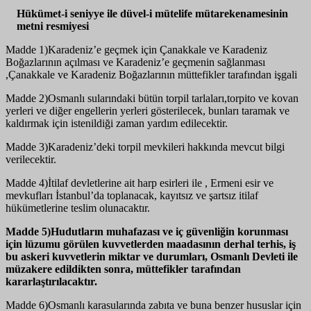
Hükümet-i seniyye ile düvel-i mütelife mütarekenamesinin
metni resmiyesi
Madde 1)Karadeniz’e geçmek için Çanakkale ve Karadeniz
Boğazlarının açılması ve Karadeniz’e geçmenin sağlanması
,Çanakkale ve Karadeniz Boğazlarının müttefikler tarafından işgali
Madde 2)Osmanlı sularındaki bütün torpil tarlaları,torpito ve kovan
yerleri ve diğer engellerin yerleri gösterilecek, bunları taramak ve
kaldırmak için istenildiği zaman yardım edilecektir.
Madde 3)Karadeniz’deki torpil mevkileri hakkında mevcut bilgi
verilecektir.
Madde 4)İtilaf devletlerine ait harp esirleri ile , Ermeni esir ve
mevkufları İstanbul’da toplanacak, kayıtsız ve şartsız itilaf
hükümetlerine teslim olunacaktır.
Madde 5)Hudutların muhafazası ve iç güvenliğin korunması
için lüzumu görülen kuvvetlerden maadasının derhal terhis, iş
bu askeri kuvvetlerin miktar ve durumları, Osmanlı Devleti ile
müzakere edildikten sonra, müttefikler tarafından
kararlaştırılacaktır.
Madde 6)Osmanlı karasularında zabıta ve buna benzer hususlar için