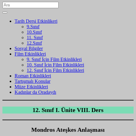
Tarih Dersi Etkinlikeri
9.Sınıf
10.Sınıf
11. Sınıf
12.Sınıf
Sosyal Bilgiler
Film Etkinlikleri
9. Sınıf İçin Film Etkinlikleri
10. Sınıf İçin Film Etkinlikleri
12. Sınıf İçin Film Etkinlikleri
Roman Etkinlikleri
Tartışmalı Konular
Müze Etkinlikleri
Kadınlar da Oradaydı
12. Sınıf I. Ünite VIII. Ders
Mondros Ateşkes Anlaşması