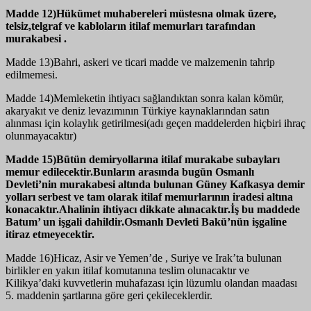
Madde 12)Hükümet muhabereleri müstesna olmak üzere,
telsiz,telgraf ve kabloların itilaf memurları tarafından
murakabesi .
Madde 13)Bahri, askeri ve ticari madde ve malzemenin tahrip
edilmemesi.
Madde 14)Memleketin ihtiyacı sağlandıktan sonra kalan kömür,
akaryakıt ve deniz levazımının Türkiye kaynaklarından satın
alınması için kolaylık getirilmesi(adı geçen maddelerden hiçbiri ihraç
olunmayacaktır)
Madde 15)Bütün demiryollarına itilaf murakabe subayları
memur edilecektir.Bunların arasında bugün Osmanlı
Devleti’nin murakabesi altında bulunan Güney Kafkasya demir
yolları serbest ve tam olarak itilaf memurlarının iradesi altına
konacaktır.Ahalinin ihtiyacı dikkate alınacaktır.İş bu maddede
Batum’ un işgali dahildir.Osmanlı Devleti Bakü’nün işgaline
itiraz etmeyecektir.
Madde 16)Hicaz, Asir ve Yemen’de , Suriye ve Irak’ta bulunan
birlikler en yakın itilaf komutanına teslim olunacaktır ve
Kilikya’daki kuvvetlerin muhafazası için lüzumlu olandan maadası
5. maddenin şartlarına göre geri çekileceklerdir.